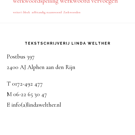
werkwoord vervoegen
werkwoordspelling
writer's block
zelfstandig naamwoord
Zoekwoorden
Footer
TEKSTSCHRIJVERIJ LINDA WELTHER
Postbus 397
2400 AJ Alphen aan den Rijn
T 0172-492 477
M 06-22 65 30 47
E info(a)lindawelther.nl