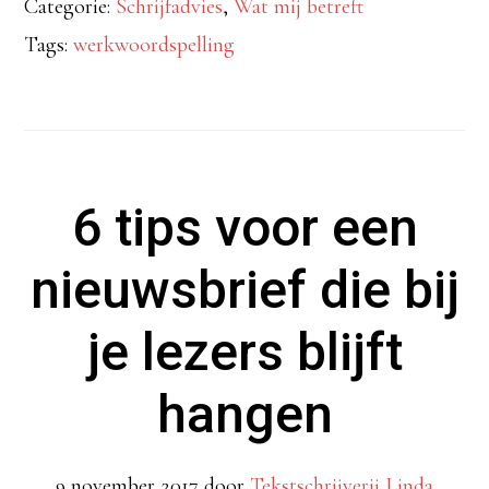
Categorie:
Schrijfadvies
,
Wat mij betreft
sterke
Tags:
werkwoordspelling
werkwoorden
dapper
standhouden
6 tips voor een
nieuwsbrief die bij
je lezers blijft
hangen
9 november 2017
door
Tekstschrijverij Linda