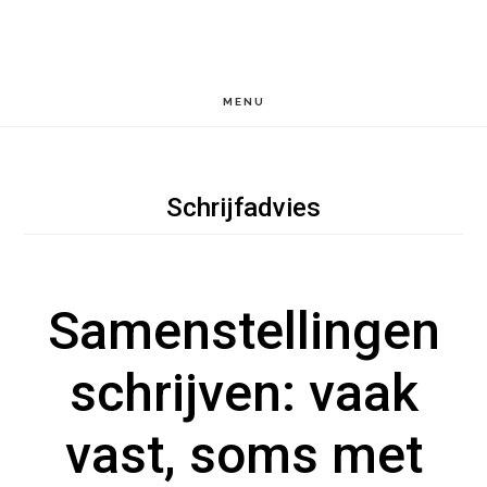
Door
Spring
Spring
naar
naar
naar
de
de
de
MENU
hoofd
eerste
voettekst
inhoud
sidebar
Schrijfadvies
Samenstellingen
schrijven: vaak
vast, soms met