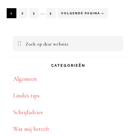
bij
Interim
…
je
PAGINA
PAGINA
PAGINA
PAGINA
GA
1
2
3
5
VOLGENDE PAGINA »
NAAR
pagina's
lezers
Primaire
zijn
blijft
Zoek
weggelaten
hangen
Sidebar
op
deze
CATEGORIEËN
website
Algemeen
Linda's tips
Schrijfadvies
Wat mij betreft