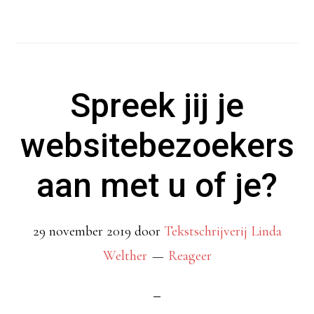
soms
met
streepje,
Spreek jij je
nooit
los
websitebezoekers
aan met u of je?
29 november 2019
door
Tekstschrijverij Linda
Welther
Reageer