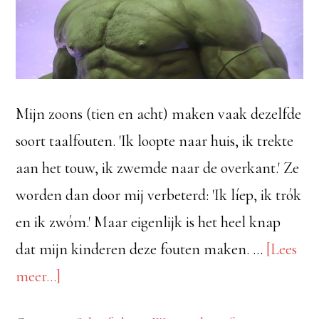
Mijn zoons (tien en acht) maken vaak dezelfde
soort taalfouten. 'Ik loopte naar huis, ik trekte
aan het touw, ik zwemde naar de overkant.' Ze
worden dan door mij verbeterd: 'Ik líep, ik trók
en ik zwóm.' Maar eigenlijk is het heel knap
dat mijn kinderen deze fouten maken. …
[Lees
overHoe
meer...]
de