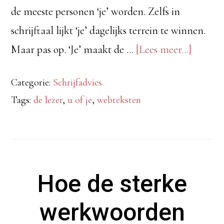
de meeste personen ‘je’ worden. Zelfs in
schrijftaal lijkt ‘je’ dagelijks terrein te winnen.
overSp
Maar pas op. ‘Je’ maakt de …
[Lees meer...]
jij
Categorie:
Schrijfadvies
je
Tags:
de lezer
,
u of je
,
webteksten
website
aan
met
u
Hoe de sterke
of
je?
werkwoorden