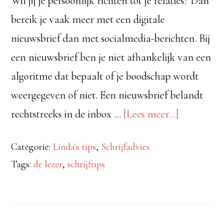
Wil jij je persoonlijk richten tot je relaties? Dan
bereik je vaak meer met een digitale
nieuwsbrief dan met socialmedia-berichten. Bij
een nieuwsbrief ben je niet afhankelijk van een
algoritme dat bepaalt of je boodschap wordt
weergegeven of niet. Een nieuwsbrief belandt
over6
rechtstreeks in de inbox …
[Lees meer...]
tips
Categorie:
Linda's tips
,
Schrijfadvies
voor
Tags:
de lezer
,
schrijftips
een
nieuwsbri
die