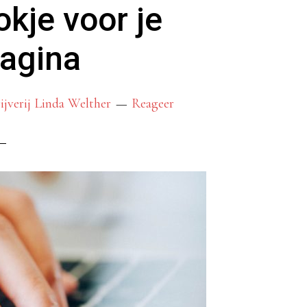
kje voor je
data
zijn?
agina
ijverij Linda Welther
Reageer