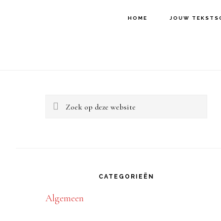
Door
Spring
Spring
HOME
JOUW TEKSTS
naar
naar
naar
de
de
de
hoofd
eerste
voettekst
Primaire
inhoud
sidebar
Sidebar
Zoek
op
deze
website
CATEGORIEËN
Algemeen