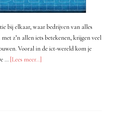
tie bij elkaar, waar bedrijven van alles
et z’n allen iets betekenen, krijgen veel
ouwen. Vooral in de ict-wereld kom je
overWat
 De …
[Lees meer...]
is
het
nu:
data
is
of