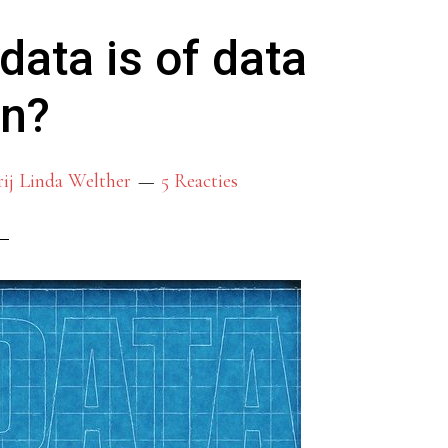
bij
 data is of data
je
lezers
jn?
blijft
hangen
rij Linda Welther
5 Reacties