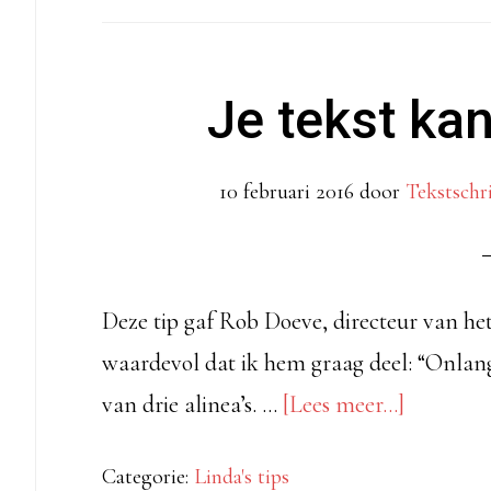
Je tekst kan
10 februari 2016
door
Tekstschr
Deze tip gaf Rob Doeve, directeur van h
waardevol dat ik hem graag deel: “Onlang
overJe
van drie alinea’s. …
[Lees meer...]
tekst
Categorie:
Linda's tips
kan