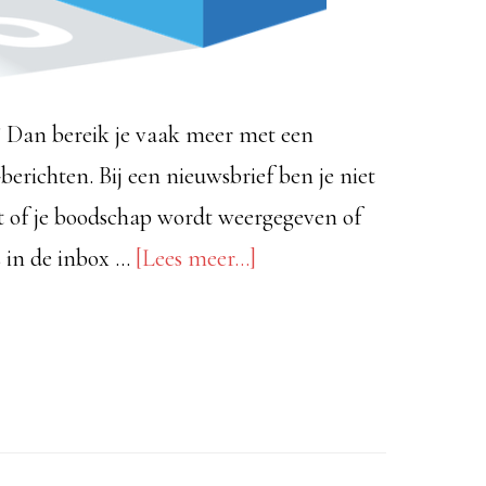
ies? Dan bereik je vaak meer met een
erichten. Bij een nieuwsbrief ben je niet
t of je boodschap wordt weergegeven of
over6
s in de inbox …
[Lees meer...]
tips
voor
een
nieuwsbrief
die