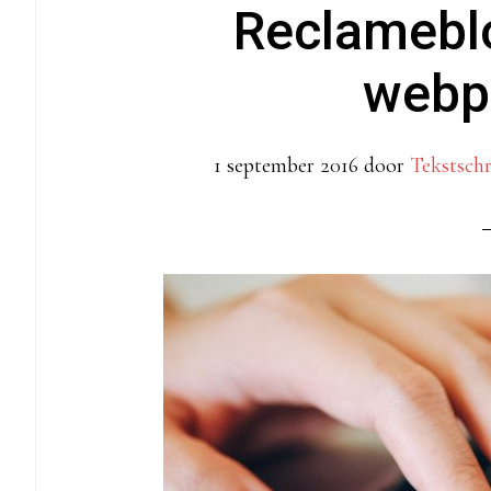
Reclameblo
webp
1 september 2016
door
Tekstschr