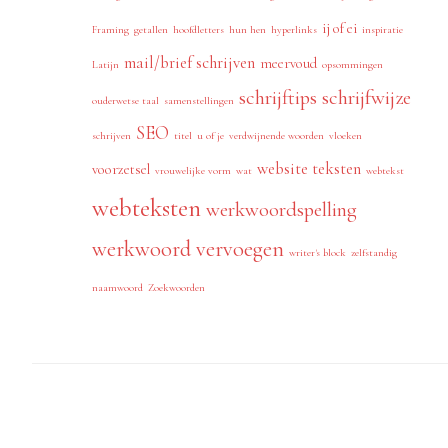
ij of ei
Framing
getallen
hoofdletters
hun hen
hyperlinks
inspiratie
mail/brief schrijven
meervoud
Latijn
opsommingen
schrijftips
schrijfwijze
ouderwetse taal
samenstellingen
SEO
schrijven
titel
u of je
verdwijnende woorden
vloeken
website teksten
voorzetsel
vrouwelijke vorm
wat
webtekst
webteksten
werkwoordspelling
werkwoord vervoegen
writer's block
zelfstandig
naamwoord
Zoekwoorden