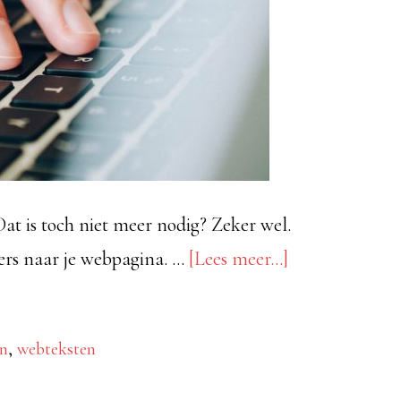
Dat is toch niet meer nodig? Zeker wel.
overReclamebl
zers naar je webpagina. …
[Lees meer...]
voor
je
en
,
webteksten
webpagina