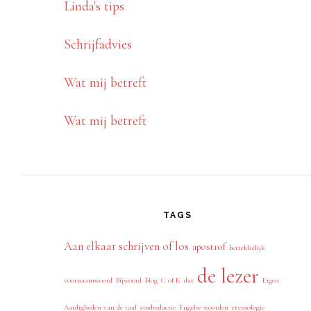
Linda's tips
Schrijfadvies
Wat mij betreft
Wat mij betreft
TAGS
Aan elkaar schrijven of los
apostrof
betrekkelijk
de lezer
voornaamwoord
Bijwoord
blog
C of K
dat
Eigen
Aardigheden van de taal
eindredactie
Engelse woorden
etymologie