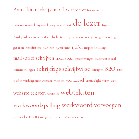
Aan elkaar schrijven of los
apostrof
betrekkelijk
de lezer
voornaamwoord
Bijwoord
blog
C of K
dat
Eigen
Aardigheden van de taal
eindredactie
Engelse woorden
etymologie
Framing
ij of ei
getallen
hoofdletters
hun hen
hyperlinks
inspiratie
Latijn
mail/brief schrijven
meervoud
opsommingen
ouderwetse taal
schrijftips
schrijfwijze
SEO
samenstellingen
schrijven
titel
voorzetsel
u of je
verdwijnende woorden
vloeken
vrouwelijke vorm
wat
webteksten
website teksten
webtekst
werkwoord vervoegen
werkwoordspelling
writer's block
zelfstandig naamwoord
Zoekwoorden
Footer